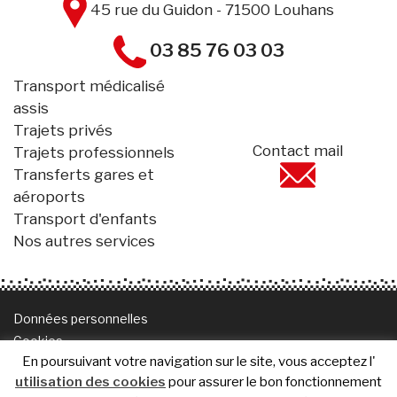
45 rue du Guidon - 71500 Louhans
03 85 76 03 03
Transport médicalisé
assis
Trajets privés
Contact mail
Trajets professionnels
Transferts gares et
aéroports
Transport d'enfants
Nos autres services
Données personnelles
Cookies
En poursuivant votre navigation sur le site, vous acceptez l'
Mentions légales
utilisation des cookies
pour assurer le bon fonctionnement
Plan de site