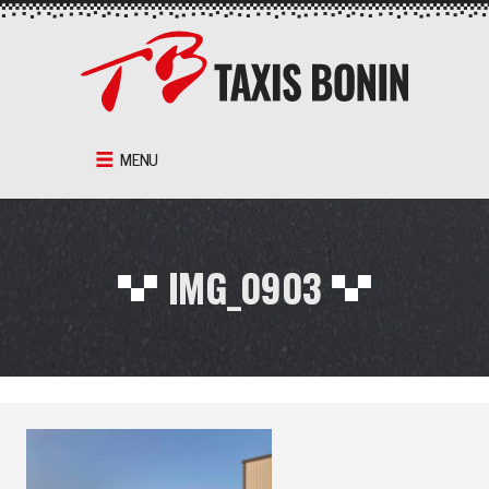
Aller
au
contenu
MENU
IMG_0903