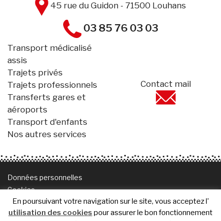
45 rue du Guidon - 71500 Louhans
03 85 76 03 03
Transport médicalisé
assis
Trajets privés
Contact mail
Trajets professionnels
Transferts gares et
aéroports
Transport d'enfants
Nos autres services
Données personnelles
Cookies
En poursuivant votre navigation sur le site, vous acceptez l'
Mentions légales
utilisation des cookies
pour assurer le bon fonctionnement
Plan de site